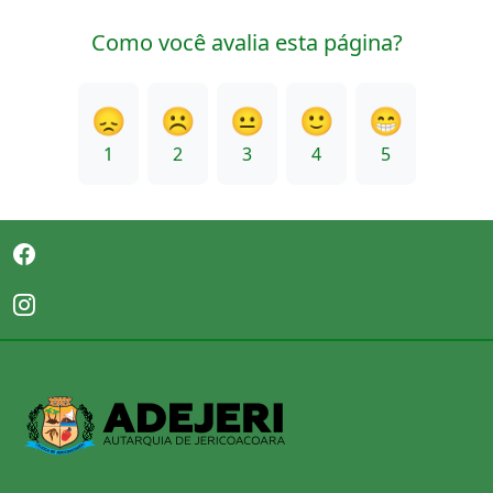
Como você avalia esta página?
😞
☹️
😐
🙂
😁
1
2
3
4
5