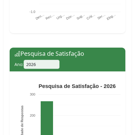
-1.0
Críti…
Ser…
Elog…
Den…
Rec…
Urg…
Dúv…
Sug…
Pesquisa de Satisfação
Ano:
Pesquisa de Satisfação - 2026
300
Quantidade de Respostas
200